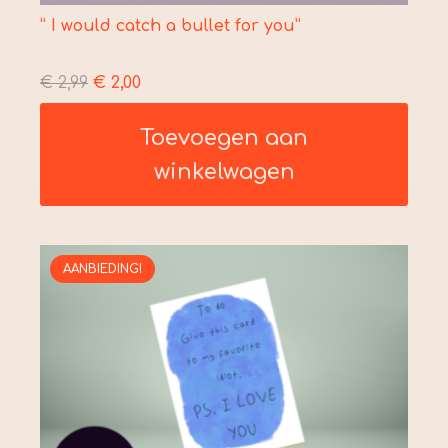
” I would catch a bullet for you”
Oorspronkelijke
Huidige
€
2,99
€
2,00
prijs
prijs
Toevoegen aan
was:
is:
€ 2,99.
€ 2,00.
winkelwagen
AANBIEDING!