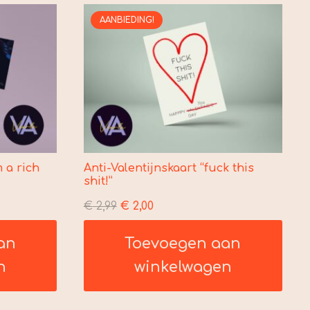
AANBIEDING!
m a rich
Anti-Valentijnskaart “fuck this
shit!”
Oorspronkelijke
Huidige
€
2,99
€
2,00
prijs
prijs
an
Toevoegen aan
was:
is:
€ 2,99.
€ 2,00.
n
winkelwagen