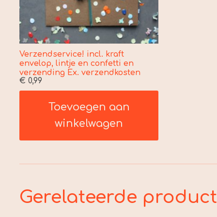
Verzendservice! incl. kraft
envelop, lintje en confetti en
verzending Ex. verzendkosten
€
0,99
Toevoegen aan
winkelwagen
Gerelateerde produc