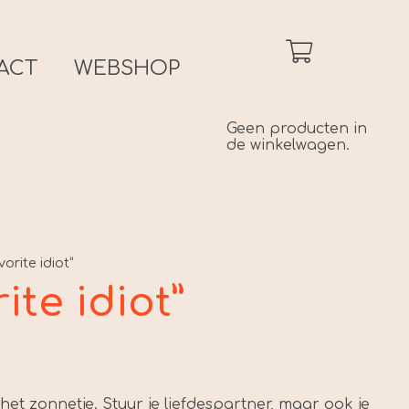
ACT
WEBSHOP
Geen producten in
de winkelwagen.
orite idiot”
ite idiot”
kelijke
idige
js
 het zonnetje. Stuur je liefdespartner, maar ook je