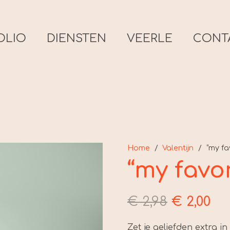
OLIO
DIENSTEN
VEERLE
CONT
Home
/
Valentijn
/
“my fav
“my favor
Oorspron
Hu
€
2,98
€
2,00
prijs
pri
was:
is:
Zet je geliefden extra in