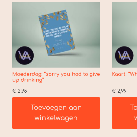
Moederdag: “sorry you had to give
Kaart: “W
up drinking”
€
2,98
€
2,99
Toevoegen aan
T
winkelwagen