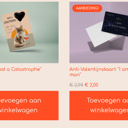
AANBIEDING!
hat a Catastrophe”
Anti-Valentijnskaart “I a
man”
Oorspronkelijke
Huidige
€
2,98
€
2,00
prijs
prijs
oevoegen aan
Toevoegen a
was:
is:
€ 2,98.
€ 2,00.
winkelwagen
winkelwage