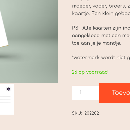
€ 2,98.
€ 2
moeder, vader, broers, 
kaartje. Een klein geba
PS. Alle kaarten zijn inc
aangekleed met een mooi
toe aan je je mandje.
*watermerk wordt niet 
26 op voorraad
"my
Toev
favorite
idiot"
aantal
SKU:
202202