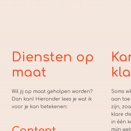
Diensten op
Ka
maat
kla
Wil jij op maat geholpen worden?
Soms wi
Dan kan! Hieronder lees je wat ik
aan toe 
voor je kan betekenen:
zijn, zo
klare di
in één 
Content
mijn we