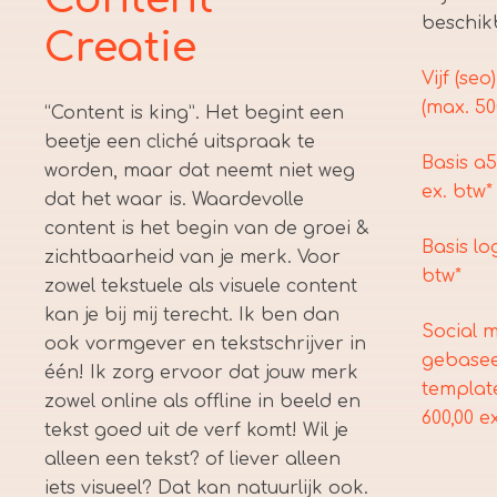
beschik
Creatie
Vijf (seo
(max. 5
“Content is king”. Het begint een
beetje een cliché uitspraak te
Basis a5
worden, maar dat neemt niet weg
ex. btw*
dat het waar is. Waardevolle
content is het begin van de groei &
Basis lo
zichtbaarheid van je merk. Voor
btw*
zowel tekstuele als visuele content
kan je bij mij terecht. Ik ben dan
Social 
ook vormgever en tekstschrijver in
gebasee
één! Ik zorg ervoor dat jouw merk
templat
zowel online als offline in beeld en
600,00 e
tekst goed uit de verf komt! Wil je
alleen een tekst? of liever alleen
iets visueel? Dat kan natuurlijk ook.