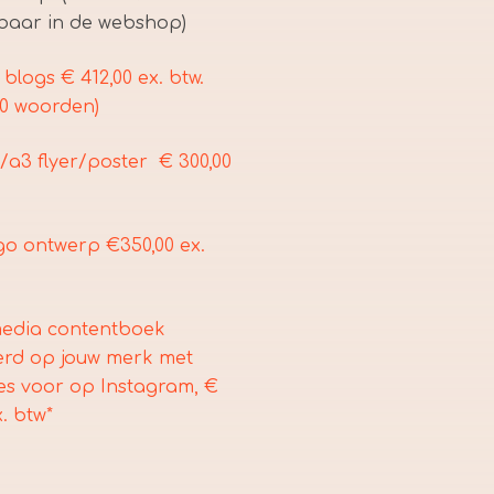
baar in de webshop)
) blogs € 412,00 ex. btw.
00 woorden)
/a3 flyer/poster € 300,00
go ontwerp €350,00 ex.
media contentboek
rd op jouw merk met
es voor op Instagram, €
x. btw*