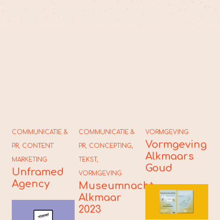
COMMUNICATIE &
COMMUNICATIE &
VORMGEVING
C
Vormgeving
PR
,
CONTENT
PR
,
CONCEPTING
,
PR
Alkmaars
S
MARKETING
TEKST
,
Goud
M
Unframed
VORMGEVING
A
Agency
Museumnacht
Alkmaar
2023