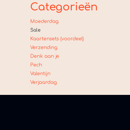
Categorieën
Moederdag
Sale
Kaartensets (voordeel)
Verzending
Denk aan je
Pech
Valentijn
Verjaardag