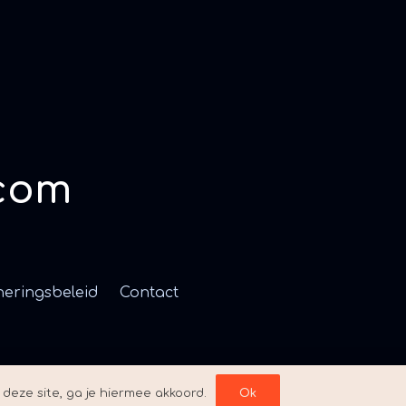
com
neringsbeleid
Contact
deze site, ga je hiermee akkoord.
Ok