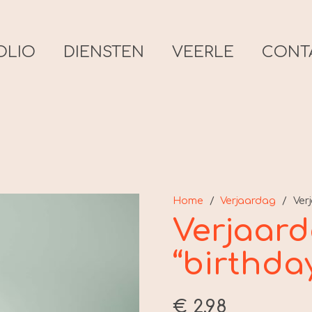
OLIO
DIENSTEN
VEERLE
CONT
Home
/
Verjaardag
/
Ver
Verjaar
“birthda
€
2,98