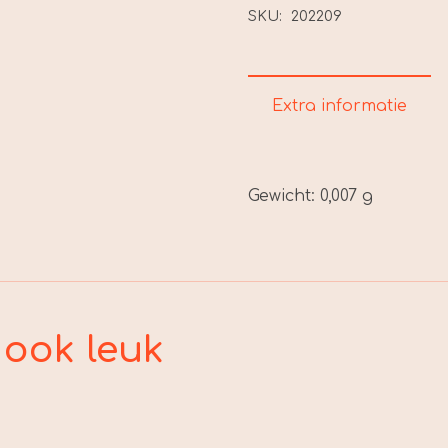
aantal
SKU:
202209
Extra informatie
Gewicht:
0,007 g
 ook leuk