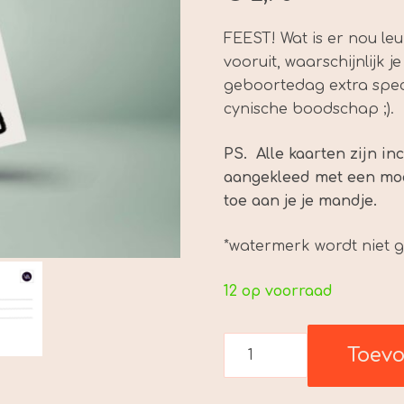
FEEST! Wat is er nou le
vooruit, waarschijnlijk 
geboortedag extra speci
cynische boodschap ;).
PS. Alle kaarten zijn inc
aangekleed met een mooi
toe aan je je mandje.
*watermerk wordt niet 
12 op voorraad
Verjaardagskaart
Toev
"birthday
checklist"