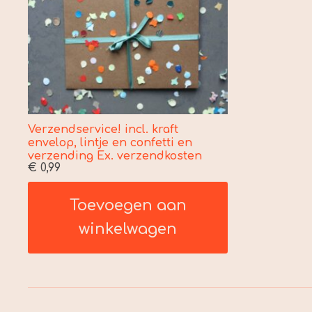
Verzendservice! incl. kraft
envelop, lintje en confetti en
verzending Ex. verzendkosten
€
0,99
Toevoegen aan
winkelwagen