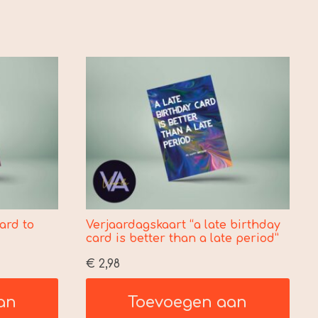
ard to
Verjaardagskaart “a late birthday
card is better than a late period”
€
2,98
an
Toevoegen aan