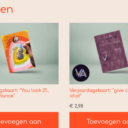
ten
skaart: “You look 21..
Verjaardagskaart: “give c
stance”
idiot”
€
2,98
oevoegen aan
Toevoegen a