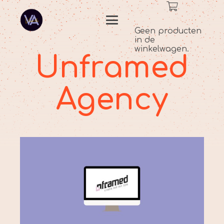
Geen producten
in de
winkelwagen.
Unframed
Agency