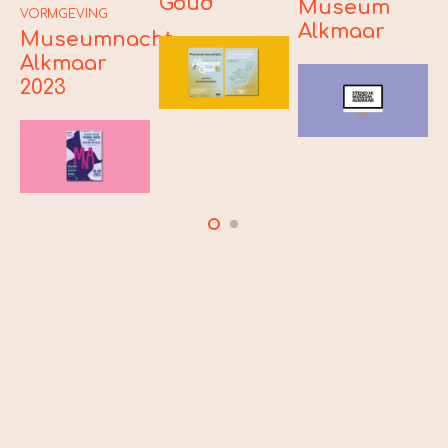
Goud
Museum
E
VORMGEVING
Alkmaar
R
Museumnacht
Alkmaar
2023