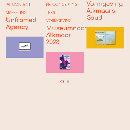
Vormgeving
PR
,
CONTENT
PR
,
CONCEPTING
,
P
Alkmaars
S
MARKETING
TEKST
,
Goud
Unframed
VORMGEVING
Agency
Museumnacht
Alkmaar
2023