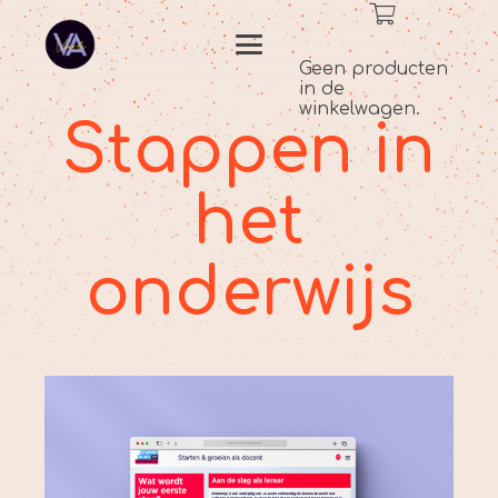
Geen producten
in de
winkelwagen.
Stappen in
het
onderwijs