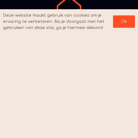
Deze website maakt gebruik van cookies om je
ervaring te verbeteren. Als je doorgaat met het
Ok
gebruiken van deze site, ga je hiermee akkoord.
Neem contact op
veerleantonia@gmail.com
linkedin
instagram
Verzending & Bezorging
Algemene Voorwaarden
Terugbetaal- en retourneringsbeleid
Contact