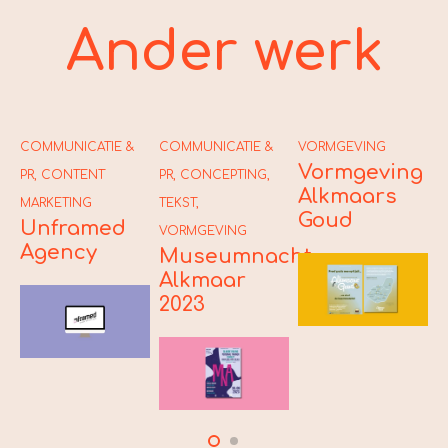
Ander werk
COMMUNICATIE &
COMMUNICATIE &
VORMGEVING
C
Vormgeving
PR
,
CONTENT
PR
,
CONCEPTING
,
P
Alkmaars
S
MARKETING
TEKST
,
Goud
Unframed
VORMGEVING
Agency
Museumnacht
Alkmaar
2023